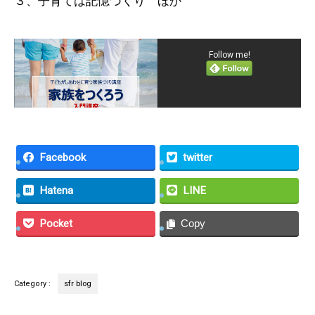
３、子育ては記憶づくり ほか
Follow me!
Facebook
twitter
Hatena
LINE
Pocket
Copy
sfr blog
Category :