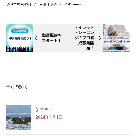
2023年6月2日
by
鶯千恭子
2141
views
トイレット
トレーニン
動画配信を
グのプロ養
スタート！
成募集開
始！
最近の投稿
新年早々…
2024年1月1日