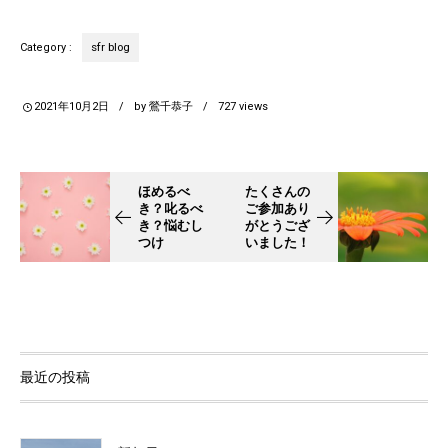
sfr blog
Category :
2021年10月2日
by
鶯千恭子
727
views
ほめるべ
たくさんの
き？叱るべ
ご参加あり
き？悩むし
がとうござ
つけ
いました！
最近の投稿