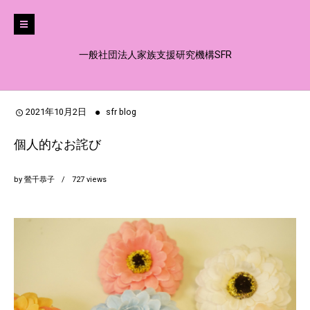
一般社団法人家族支援研究機構SFR
2021年10月2日
sfr blog
個人的なお詫び
by
鶯千恭子
727
views