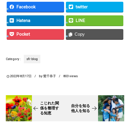
Facebook
twitter
Hatena
LINE
Pocket
Copy
sfr blog
Category :
2022年8月17日
by
鶯千恭子
803
views
こじれた関
自分を知る
係を整理す
他人を知る
る知恵