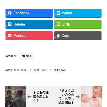
Facebook
twitter
Hatena
LINE
Pocket
Copy
sfr blog
Category :
2021年10月23日
by
鶯千恭子
764
views
「きょうだ
子どもの性
いの心育
差を楽しも
て」お申し
う！
込み開始！