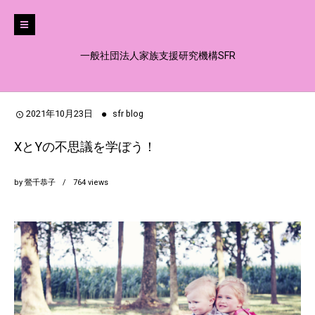
一般社団法人家族支援研究機構SFR
2021年10月23日
sfr blog
XとYの不思議を学ぼう！
by
鶯千恭子
764
views